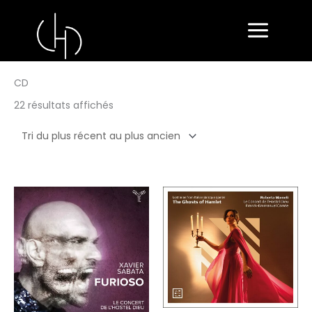
Aller
au
contenu
CD
Trié
22 résultats affichés
du
plus
récent
au
plus
ancien