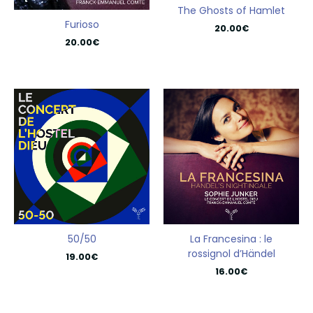
The Ghosts of Hamlet
Furioso
20.00
€
20.00
€
50/50
La Francesina : le
rossignol d’Händel
19.00
€
16.00
€