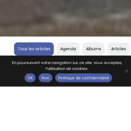
Tous les articles
Agenda
Albums
Articles
En poursuivant votre navigation sur ce site, vous acceptez
Créations
Furioso
Nos productions
l’utilisation de cookies.
Presse
Projets internationaux
OK
Non
Politique de confidentialité
Saison lyonnaise