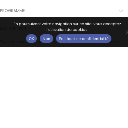
PROGRAMME
En poursuivant votre navigation sur ce site, vous acceptez
DISTRIBUTION
l’utilisation de cookies.
OK
Non
Politique de confidentialité
Trois cents ans déjà que ce chef-d'œuvre a été composé !
Publiés à Amsterdam en 1725, les thèmes de cette fresque
colorée et poétique sont encore sur toutes les lèvres… Et
pourtant, point de lassitude devant l’inventivité de cette
musique inspirée où les orages d’été succèdent aux tremolos
hivernaux !
On ignore en quelle année exactement Antonio Vivaldi a
composé ses
Quatre Saisons
(Opus 8, n°1, 2, 3, 4). Auteur de
plus de 500 concertos, dont la moitié pour le violon, Vivaldi a
fait publier ses quatre concertos Le Printemps, L’Hiver,
L’Automne et L’Été parmi les douze concertos du cycle
Il
Cimento dell
’
Armonia e dell
’
Invenzione
op. 8 chez Michel Le
Cène à Amsterdam en 1725. On suppose qu’elles ont été