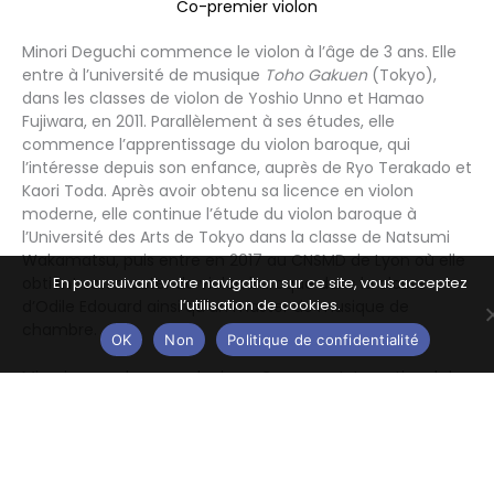
Co-premier violon
Minori Deguchi commence le violon à l’âge de 3 ans. Elle
entre à l’université de musique
Toho Gakuen
(Tokyo),
dans les classes de violon de Yoshio Unno et Hamao
Fujiwara, en 2011. Parallèlement à ses études, elle
commence l’apprentissage du violon baroque, qui
l’intéresse depuis son enfance, auprès de Ryo Terakado et
Kaori Toda. Après avoir obtenu sa licence en violon
moderne, elle continue l’étude du violon baroque à
l’Université des Arts de Tokyo dans la classe de Natsumi
Wakamatsu, puis entre en 2017 au CNSMD de Lyon
où elle
obtient son master de violon baroque dans la classe
En poursuivant votre navigation sur ce site, vous acceptez
l’utilisation de cookies.
d’Odile Edouard ainsi qu'
un master de musique de
chambre.
OK
Non
Politique de confidentialité
Minori a reçu le second prix au Concours International de
Musique Ancienne «
Yamanashi
» 2019 ainsi que le premier
prix et le prix du public lors du concours
Premio Bonporti
2019. Elle a reçu également une mention honorable
au
Concours International Bruges
2021 (Belgique).