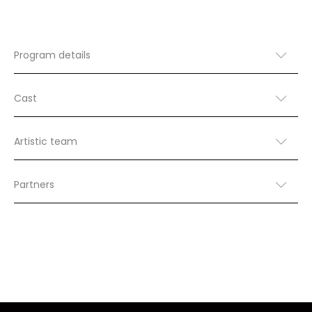
Program details
Cast
Artistic team
Partners