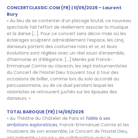
CONCERTCLASSIC.COM (FR) | 11/05/2026 – Laurent
Bury
« Au lieu de se contenter d’un placage brutal, ce nouveau
spectacle fait l’effort de réellement associer la musique
et la danse […]. Pour ce concert sans décor mais où les
éclairages sculptent admirablement l’espace, les cinq
danseurs portent des costumes noirs et or, et leurs
évolutions sont réglées avec un réel souci d’ensemble,
d’harmonie et d’élégance. […] Menés par Franck-
Emmanuel Comte au clavecin, les sept instrumentistes
du Concert de l’Hostel Dieu trouvent tour à tour des
occasions de briller, comme lors du solo accordé au
percussionniste, ou de ce duel pendant lequel les
violonistes se retrouvent juchés sur les épaules des
danseurs. »
TOTAL BAROQUE (FR) | 14/05/2026
« Au Théâtre du Châtelet de Paris et
fidèle à ses
ambitions exploratrices
, Franck-Emmanuel Comte et les
musiciens de son ensemble, Le Concert de l’Hostel Dieu,
ont présenté « Locura », en collaboration avec le