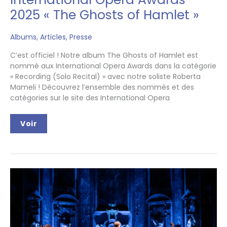
2025 « The Ghosts of Hamlet »
Albums
,
Articles
,
Presse
C’est officiel ! Notre album The Ghosts of Hamlet est
nommé aux International Opera Awards dans la catégorie
« Recording (Solo Recital) » avec notre soliste Roberta
Mameli ! Découvrez l’ensemble des nommés et des
catégories sur le site des International Opera
International
Voir
Opera
Awards
2025
« The
Ghosts
of
Hamlet »