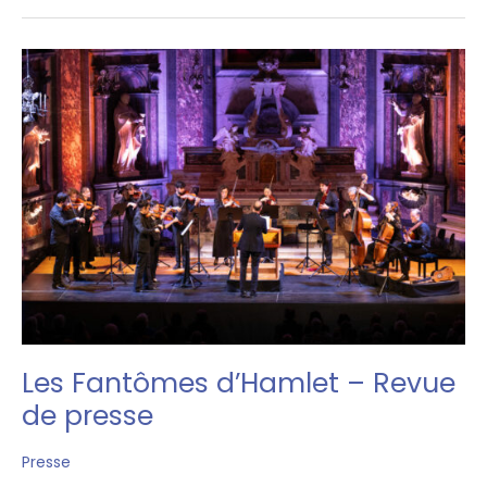
presse
2024-
2025
Les Fantômes d’Hamlet – Revue
de presse
Presse