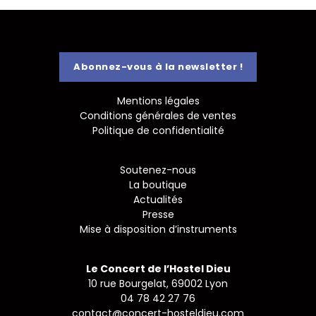
Vous
êtes
formidables
Abonnez-vous à la newsletter !
sur
France
Mentions légales
3
Conditions générales de ventes
Politique de confidentialité
Soutenez-nous
La boutique
Actualités
Presse
Mise à disposition d’instruments
Le Concert de l’Hostel Dieu
10 rue Bourgelat, 69002 Lyon
04 78 42 27 76
contact@concert-hosteldieu.com