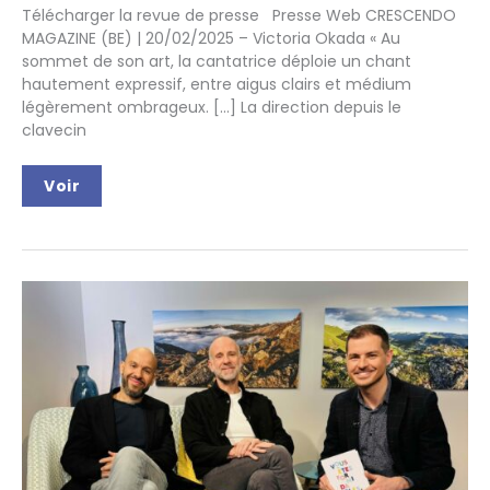
Télécharger la revue de presse Presse Web CRESCENDO
MAGAZINE (BE) | 20/02/2025 – Victoria Okada « Au
sommet de son art, la cantatrice déploie un chant
hautement expressif, entre aigus clairs et médium
légèrement ombrageux. […] La direction depuis le
clavecin
Les
Voir
Fantômes
d’Hamlet
–
Revue
de
presse