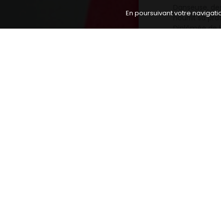
Danseuse, dess
En poursuivant votre navigatio
nourrit sa pr
Diplômée de l
de musique de
Artistes invités
actuellement 
Verner gagne 
2019. Elle se
comme La Tem
(T. Simas Fre
Correspondanc
En tant que pe
vocal se mêle
de master au 
Libération de
est Ottavia 
Enée
(Purcell)
Également che
une doctorant
elle particip