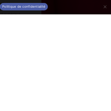
elle Verner
Politique de confidentialité
ales.
al supérieur
pert, elle est
Boever. Axelle
Froville en
sembles
nctae Crucis
s),
s où l’art
Lyon ; récital
a dans
La
elle Verner
opéra
Didon et
uistique et
Avec ce trio,
rique