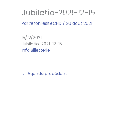
Aller
au
Jubilatio-2021-12-15
Le Concert de l'Hostel Dieu
contenu
Franck-Emmanuel Comte
Par
refontesiteCHD
/
20 août 2021
15/12/2021
Jubilatio-2021-12-15
Info
Billetterie
←
Agenda précédent